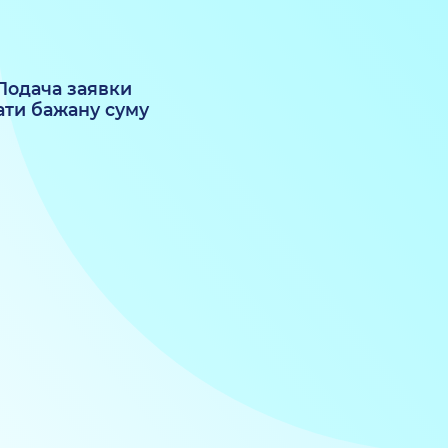
одача заявки
ати бажану суму