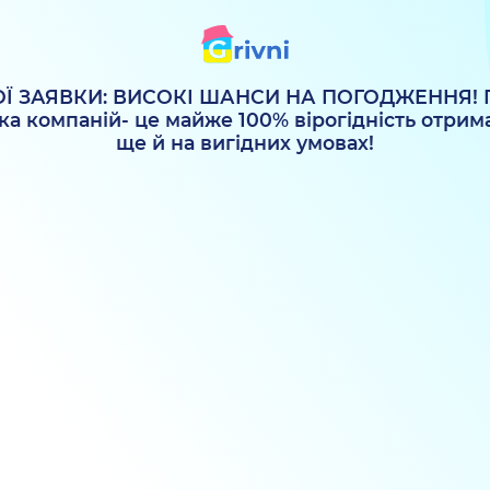
Ї ЗАЯВКИ: ВИСОКІ ШАНСИ НА ПОГОДЖЕННЯ! П
ька компаній- це майже 100% вірогідність отрим
ще й на вигідних умовах!