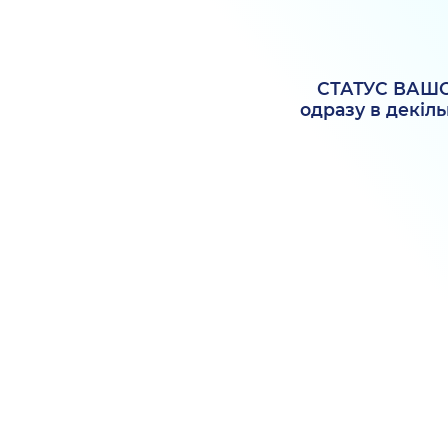
СТАТУС ВАШО
одразу в декіл