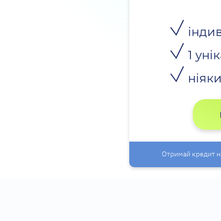
індив
1 уні
ніяки
Отримай кредит на