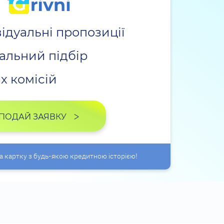
ідуальні пропозиції
кальний підбір
х комісій
ПОДАЙ ЗАЯВКУ
 картку з будь-якою кредитною історією!