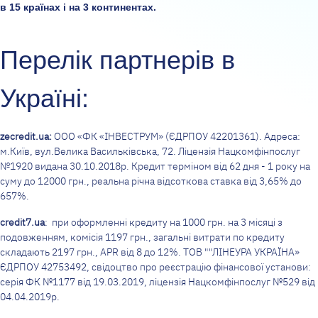
в
15 країнах
і на 3 континентах.
Перелік партнерів в
Україні:
zecredit.ua:
ООО «ФК «ІНВЕСТРУМ» (ЄДРПОУ 42201361). Адреса:
м.Київ, вул.Велика Васильківська, 72. Ліцензія Нацкомфінпослуг
№1920 видана 30.10.2018р. Кредит терміном від 62 дня - 1 року на
суму до 12000 грн., реальна річна відсоткова ставка від 3,65% до
657%.
credit7.ua
: при оформленні кредиту на 1000 грн. на 3 місяці з
подовженням, комісія 1197 грн., загальні витрати по кредиту
складають 2197 грн., APR від 8 до 12%. ТОВ ""ЛІНЕУРА УКРАЇНА»
ЄДРПОУ 42753492, свідоцтво про реєстрацію фінансової установи:
серія ФК №1177 від 19.03.2019, ліцензія Нацкомфінпослуг №529 від
04.04.2019р.