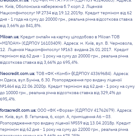
м. Київ, Оболонська набережна б.7 корп.2. Ліцензія
Нацкомфінпослуг № 2734 від 19.12.2019р. Кредит терміном від 62
дня - 1 года на суму до 20000 грн., реальна річна відсоткова ставка
від 3,66% до 841,8%.
Miloan
.
ua
:
Кредит онлайн на картку цілодобово в Miloan ТОВ
«МІЛОАН» (ЄДРПОУ 16103409). Адреса: м. Київ, вул. В. Черновола,
12. Ліцензія Нацкомфінпослуг №163 видана 26.01.2017. Кредит
терміном від 62 дня - 1 року на суму до 20000 грн., реальна річна
відсоткова ставка від 3,66% до 695,4%.
Neocredit
.
com
.
ua
:
ТОВ «ФК «Комбі»
(
ЄДРПОУ 43369684). Адреса:
м.Одеса, вул.Буніна, б.30. Розпорядження про видачу ліцензії
№1464 від 22.06.2020р. Кредит терміном від 62 дня - 1 року на суму
до 10000 грн., реальна річна відсоткова ставка від 329,4% до
695,4%.
forzacredit.com.ua:
ООО «ФК «Форза» (ЄДРПОУ 41762679). Адреса:
м. Київ, вул. В. Гетьмана, 6, корп. А, приміщення А6 – 03.
Розпорядження про видачу ліцензії №559 від 13.04.2018р. Кредит
терміном від 62 дня - 1 року на суму до 22000 грн., реальна річна
відсоткова ставка від 3,66% до 675.25%.