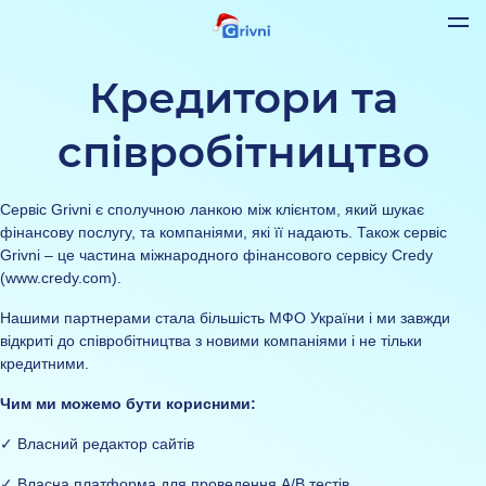
Кредитори та
співробітництво
Сервіс Grivni є сполучною ланкою між клієнтом, який шукає
фінансову послугу, та компаніями, які її надають. Також сервіс
Grivni – це частина міжнародного фінансового сервісу Credy
(www.credy.com).
Нашими партнерами стала більшість МФО України і ми завжди
відкриті до співробітництва з новими компаніями і не тільки
кредитними.
Чим ми можемо бути корисними:
✓
Власний редактор сайтів
✓ Власна платформа для проведення А/B тестів