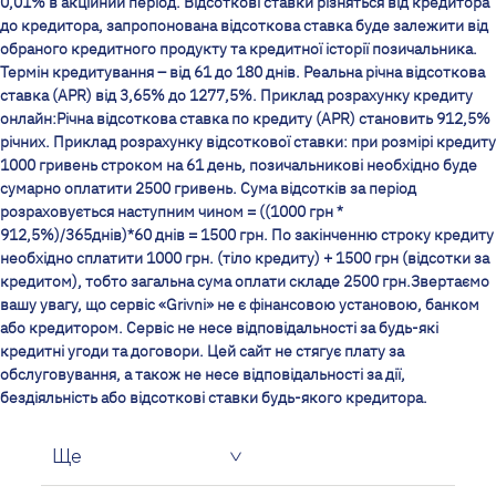
0,01% в акційний період. Відсоткові ставки різняться від кредитора
до кредитора, запропонована відсоткова ставка буде залежити від
обраного кредитного продукту та кредитної історії позичальника.
Термін кредитування – від 61 до 180 днів. Реальна річна відсоткова
ставка (APR) від 3,65% до 1277,5%. Приклад розрахунку кредиту
онлайн:Річна відсоткова ставка по кредиту (APR) становить 912,5%
річних. Приклад розрахунку відсоткової ставки: при розмірі кредиту
1000 гривень строком на 61 день, позичальникові необхідно буде
сумарно оплатити 2500 гривень. Сума відсотків за період
розраховується наступним чином = ((1000 грн *
912,5%)/365днів)*60 днів = 1500 грн. По закінченню строку кредиту
необхідно сплатити 1000 грн. (тіло кредиту) + 1500 грн (відсотки за
кредитом), тобто загальна сума оплати складе 2500 грн.Звертаємо
вашу увагу, що сервіс «Grivni» не є фінансовою установою, банком
або кредитором. Сервіс не несе відповідальності за будь-які
кредитні угоди та договори. Цей сайт не стягує плату за
обслуговування, а також не несе відповідальності за дії,
бездіяльність або відсоткові ставки будь-якого кредитора.
Ще