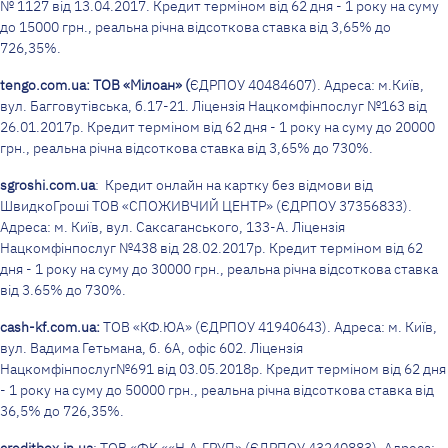
№ 1127 від 13.04.2017. Кредит терміном від 62 дня - 1 року на суму
до 15000 грн., реальна річна відсоткова ставка від 3,65% до
726,35%.
tengo.com.ua: ТОВ «Мілоан» (
ЄДРПОУ 40484607). Адреса: м.Київ,
вул. Багговутівська, б.17-21. Ліцензія Нацкомфінпослуг №163 від
26.01.2017р. Кредит терміном від 62 дня - 1 року на суму до 20000
грн., реальна річна відсоткова ставка від 3,65% до 730%.
sgroshi
.
com
.
ua
: Кредит онлайн на картку без відмови від
ШвидкоГроші ТОВ «СПОЖИВЧИЙ ЦЕНТР» (ЄДРПОУ 37356833).
Адреса: м. Київ, вул. Саксаганського, 133-А. Ліцензія
Нацкомфінпослуг №438 від 28.02.2017р. Кредит терміном від 62
дня - 1 року на суму до 30000 грн., реальна річна відсоткова ставка
від 3.65% до 730%.
cash
-
kf
.
com
.
ua
:
ТОВ «КФ.ЮА» (ЄДРПОУ 41940643). Адреса: м. Київ,
вул. Вадима Гетьмана, б. 6А, офіс 602. Ліцензія
Нацкомфінпослуг№691 від 03.05.2018р. Кредит терміном від 62 дня
- 1 року на суму до 50000 грн., реальна річна відсоткова ставка від
36,5% до 726,35%.
creditbox
.
in
.
ua
: ТОВ «ФК ««Н.А.ГРУП» (ЄДРПОУ 43240883). Адреса: