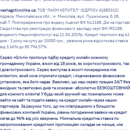
vashagotivochka.ua:
ТОВ "ЛАЙМ КЕПИТЕЛ" (ЄДРПОУ 41885310).
Адреса: Миколаївська обл., м. Миколаїв, вул. Пушкінська, б.28,
каб.7. Розпорядження про видачу ліцензії ФК No1188. Діє на підставі
Свідотства про реєстрацію фінансового закладу серії ФК №1188,
виданого Нацкомфінпослуг від 11.04.2019р. Кредит терміном від 62
дня - 1 року на суму до 15000 грн., реальна річна відсоткова ставка
від 3,66% до 85 794,57%.
Сервіс «Grivni» пропонує підбір кредиту онлайн кожному
громадянину України, віком від 18 років, як короткострокового, так
і довгострокового. Сервіс виступає в якості посередника між
клієнтом, який хоче отримати кредит, і ліцензованою фінансовою
установою, яка його надає. Важливо, що наш сервіс працює 24/7 без
вихідних та святкових днів та основне- абсолютно БЕЗКОШТОВНИЙ
для кожного клієнта! У будь-який зручний час позичальник може
зайти на сайт та подати заявку на кредит онлайн через наших
партнерів. За рахунок того, що ми співпрацюємо з більшістю
фінансових компаній України, рівень погодження заявки на кредит
сягає до 96% від усіх звернень. Мінімальна кредитна ставка по
запропонованим кредитним пропозиціям складає не менше, ніж