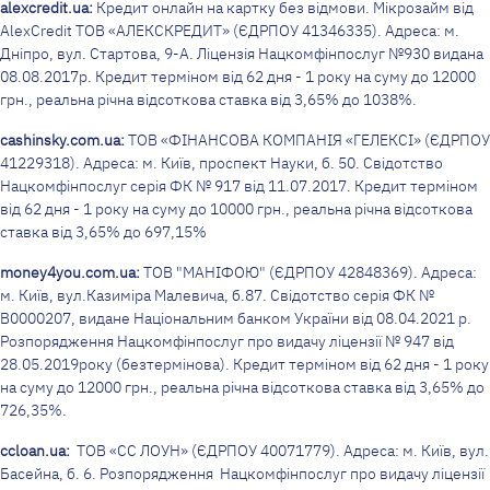
alexcredit
.
ua
:
Кредит онлайн на картку без відмови. Мікрозайм від
AlexCredit ТОВ «АЛЕКСКРЕДИТ» (ЄДРПОУ 41346335). Адреса: м.
Дніпро, вул. Стартова, 9-А. Ліцензія Нацкомфінпослуг №930 видана
08.08.2017р. Кредит терміном від 62 дня - 1 року на суму до 12000
грн., реальна річна відсоткова ставка від 3,65% до 1038%.
с
ashinsky.com.ua:
ТОВ «ФІНАНСОВА КОМПАНІЯ «ГЕЛЕКСІ» (ЄДРПОУ
41229318). Адреса: м. Київ, проспект Науки, б. 50. Свідотство
Нацкомфінпослуг серія ФК № 917 від 11.07.2017. Кредит терміном
від 62 дня - 1 року на суму до 10000 грн., реальна річна відсоткова
ставка від 3,65% до 697,15%
money4you.com.ua:
ТОВ "МАНІФОЮ" (ЄДРПОУ 42848369). Адреса:
м. Київ, вул.Казиміра Малевича, б.87. Свідотство серія ФК №
В0000207, видане Національним банком України від 08.04.2021 р.
Розпорядження Нацкомфінпослуг про видачу ліцензії № 947 від
28.05.2019року (безтермінова). Кредит терміном від 62 дня - 1 року
на суму до 12000 грн., реальна річна відсоткова ставка від 3,65% до
726,35%.
сcloan.ua:
ТОВ «СС ЛОУН» (ЄДРПОУ 40071779). Адреса: м. Київ, вул.
Басейна, б. 6. Розпорядження Нацкомфінпослуг про видачу ліцензії