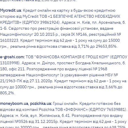
Mycredit
.
ua
: Кредит онлайн на картку з будь-якою кредитною
історією від MyCredit ТОВ «1 БЕЗПЕЧНЕ АГЕНСТВО НЕОБХІДНИХ
КРЕДИТІВ» (ЄДРПОУ 39861924). Адреса: м. Київ, пл. Арсенальна, б.
1-Б. Свідотство про реєстрацію фінансової установи, ввдане
Нацкомфінпослуг 20.10.2015 р., серія IK №146, реєстраційний №
16103223. Кредит терміном від 62 дня - 1 року на суму до 15000
грн., реальна річна відсоткова ставка від 3,71% до 29653,85%.
e-groshi.com:
ТОВ “ФІНАНСОВА КОМПАНІЯ Є ГРОШІ КОМ” (ЄДРПОУ
13103998). Адреса: м. Дніпро, проспект Богдана Хмельницького, б.
180, офіс 211. Розпорядження про видачу ліцензії № 1968
затверджене Нацкомфінпослуг (з урахуванням рішення НБУ №
21/1963-ПК від 27.11.2020р. Кредит терміном від 62 дня - 1 року на
суму до 10000 грн., реальна річна відсоткова ставка від 3,66% до
805,2%.
moneyboom.ua
,
pozichka.ua:
Гроші онлайн. Кредити готівкою без
відмови від компанії Pozichka ТОВ «ІНФІНАНС» (ЄДРПОУ 76539881).
Адреса: м. Київ, вул. Жилянська, б.41. Розпорядження про видачу
ліцензії №3526 від 31.12.2015р. Кредит терміном від 62 дня - 1 року
на суму до 30000 грн., реальна річна відсоткова ставка до 638,75%.