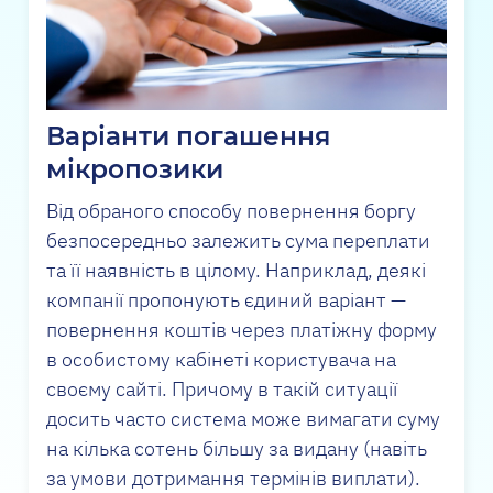
Варіанти погашення
мікропозики
Від обраного способу повернення боргу
безпосередньо залежить сума переплати
та її наявність в цілому. Наприклад, деякі
компанії пропонують єдиний варіант —
повернення коштів через платіжну форму
в особистому кабінеті користувача на
своєму сайті. Причому в такій ситуації
досить часто система може вимагати суму
на кілька сотень більшу за видану (навіть
за умови дотримання термінів виплати).